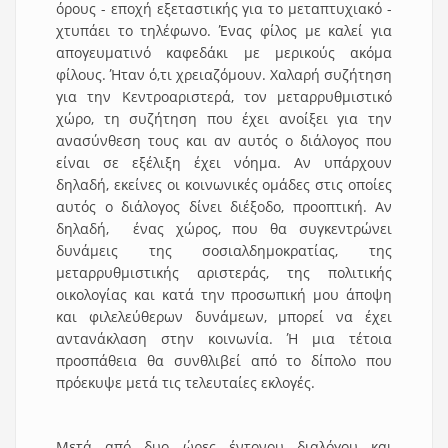
όρους - εποχή εξεταστικής για το μεταπτυχιακό -
χτυπάει το τηλέφωνο. Ένας φίλος με καλεί για
απογευματινό καφεδάκι με μερικούς ακόμα
φίλους. Ήταν ό,τι χρειαζόμουν. Χαλαρή συζήτηση
για την Κεντροαριστερά, τον μεταρρυθμιστικό
χώρο, τη συζήτηση που έχει ανοίξει για την
ανασύνθεση τους και αν αυτός ο διάλογος που
είναι σε εξέλιξη έχει νόημα. Αν υπάρχουν
δηλαδή, εκείνες οι κοινωνικές ομάδες στις οποίες
αυτός ο διάλογος δίνει διέξοδο, προοπτική. Αν
δηλαδή, ένας χώρος, που θα συγκεντρώνει
δυνάμεις της σοσιαλδημοκρατίας, της
μεταρρυθμιστικής αριστεράς, της πολιτικής
οικολογίας και κατά την προσωπική μου άποψη
και φιλελεύθερων δυνάμεων, μπορεί να έχει
αντανάκλαση στην κοινωνία. Ή μια τέτοια
προσπάθεια θα συνθλιβεί από το δίπολο που
πρόεκυψε μετά τις τελευταίες εκλογές.
Μετά από δυο ώρες έντονου διαλόγου και