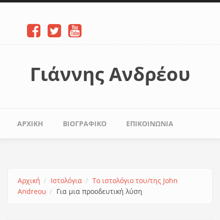
Παράκαμψη προς το κυρίως περιεχόμενο
Γιάννης Ανδρέου
Κύριο μενού
ΑΡΧΙΚΉ
ΒΙΟΓΡΑΦΙΚΌ
ΕΠΙΚΟΙΝΩΝΊΑ
Αρχική
Ιστολόγια
Το ιστολόγιο του/της John
Andreou
Για μια προοδευτική λύση