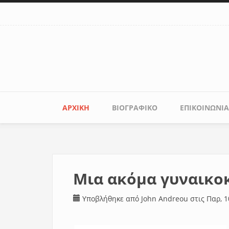
Παράκαμψη προς το κυρίως περιεχόμενο
Κύριο μενού
ΑΡΧΙΚΉ
ΒΙΟΓΡΑΦΙΚΌ
ΕΠΙΚΟΙΝΩΝΊΑ
Μια ακόμα γυναικο
Υποβλήθηκε από
John Andreou
στις Παρ, 1