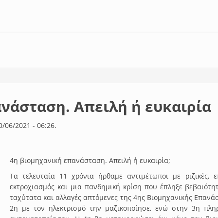
α ζοφερή πραγματικότητα που τείνει να εξελιχθεί σε εφιάλτη.
νάσταση. Απειλή ή ευκαιρία
0/06/2021 - 06:26.
4η βιομηχανική επανάσταση. Απειλή ή ευκαιρία;
Τα τελευταία 11 χρόνια ήρθαμε αντιμέτωποι με ριζικές, 
εκτροχιασμός και μια πανδημική κρίση που έπληξε βεβαιότη
ταχύτατα και αλλαγές απτόμενες της 4ης Βιομηχανικής Επανά
2η με τον ηλεκτρισμό την μαζικοποίησε, ενώ στην 3η πληρ